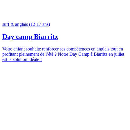
surf & anglais (12-17 ans)
Day camp Biarritz
Votre enfant souhaite renforcer ses compétences en anglais tout en
profitant pleinement de l’été ? Notre Day Camp à Biarritz en juillet
est la solution idéale !