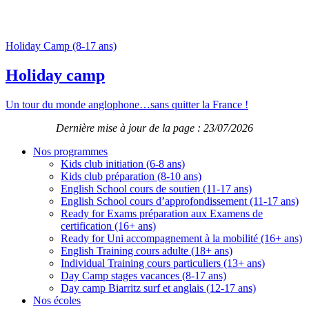
Holiday Camp (8-17 ans)
Holiday camp
Un tour du monde anglophone…sans quitter la France !
Dernière mise à jour de la page : 23/07/2026
Nos programmes
Kids club initiation (6-8 ans)
Kids club préparation (8-10 ans)
English School cours de soutien (11-17 ans)
English School cours d’approfondissement (11-17 ans)
Ready for Exams préparation aux Examens de
certification (16+ ans)
Ready for Uni accompagnement à la mobilité (16+ ans)
English Training cours adulte (18+ ans)
Individual Training cours particuliers (13+ ans)
Day Camp stages vacances (8-17 ans)
Day camp Biarritz surf et anglais (12-17 ans)
Nos écoles